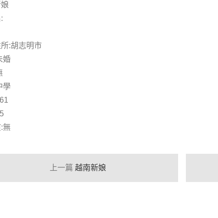
新娘
:
所:胡志明市
未婚
無
中學
61
5
:無
上一篇
越南新娘