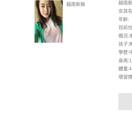
越南
越南新娘
女孩名
年齡:
目前住
婚況:
孩子:
學歷:
身高:1
體重:4
壞習慣