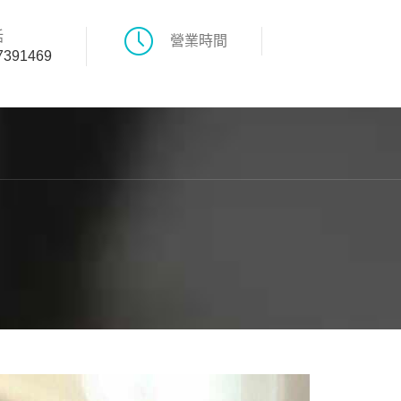
話
營業時間
7391469