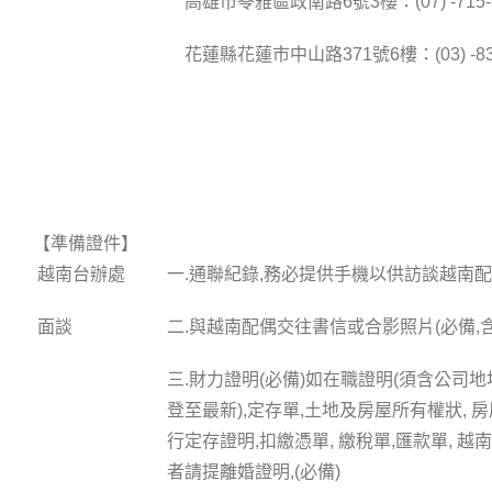
高雄市苓雅區政南路6號3樓：(07) -715- 
花蓮縣花蓮市中山路371號6樓：(03) -833
【準備證件】
越南台辦處
一.通聯紀錄,務必提供手機以供訪談越南
面談
二.與越南配偶交往書信或合影照片(必備,含
三.財力證明(必備)如在職證明(須含公司地址
登至最新),定存單,土地及房屋所有權狀, 
行定存證明,扣繳憑單, 繳稅單,匯款單, 
者請提離婚證明,(必備)