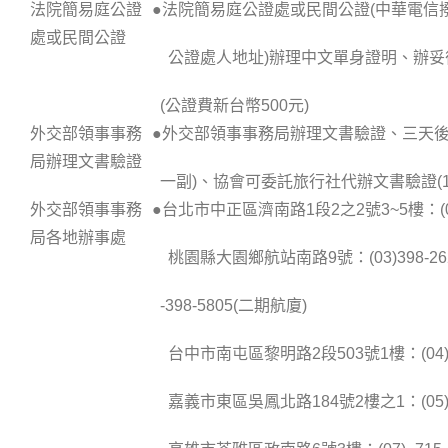
法院簡易庭公證
●法院簡易庭公證處或民間公證(中華電信
處或民間公證
公證處人地址)辦理中文單身證明、辦妥
(公證費新台幣500元)
外交部領事事務
●外交部領事事務局辦理文書驗證、三天後取
局辦理文書驗證
一副)、協會可委託旅行社代辦文書驗證(1
外交部領事事務
●台北市中正區濟南路1段2之2號3~5樓：(02) 
局各地辦事處
桃園縣大園鄉航站南路9號：(03)398-262
-398-5805(二期航廈)
台中市南屯區黎明路2段503號1樓：(04) -2
嘉義市東區吳鳳北路184號2樓之1：(05)-2