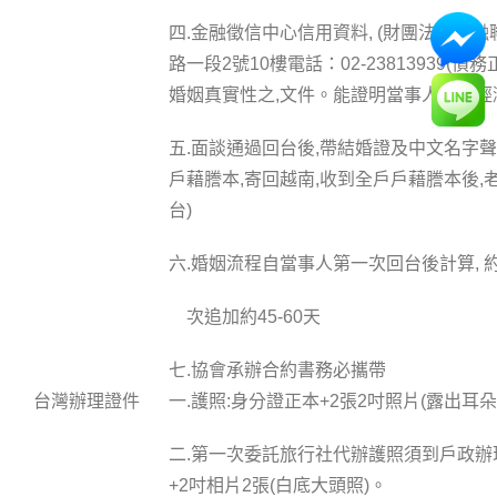
四.金融徵信中心信用資料, (財團法人金
路一段2號10樓電話：02-23813939
婚姻真實性之,文件。能證明當事人男方
五.面談通過回台後,帶結婚證及中文名字
戶藉謄本,寄回越南,收到全戶戶藉謄本後,
台)
六.婚姻流程自當事人第一次回台後計算, 約
次追加約45-60天
七.協會承辦合約書務必攜帶
台灣辦理證件
一.護照:身分證正本+2張2吋照片(露出耳朵)
二.第一次委託旅行社代辦護照須到戶政辦理
+2吋相片2張(白底大頭照)。