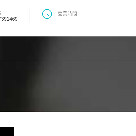
話
營業時間
7391469