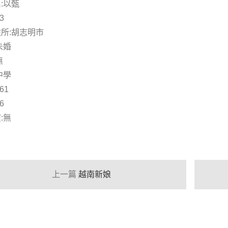
:以甄
3
所:胡志明市
未婚
無
中學
61
6
:無
上一篇
越南新娘