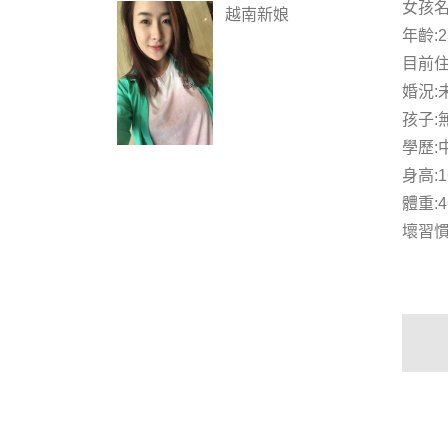
女孩名
越南新娘
年齡:2
目前住
婚況:
孩子:
學歷:
身高:1
體重:4
壞習慣